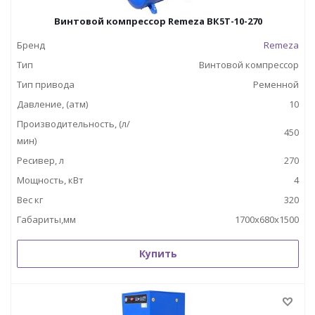
Винтовой компрессор Remeza ВК5Т-10-270
Бренд
Remeza
Тип
Винтовой компрессор
Тип привода
Ременной
Давление, (атм)
10
Производительность, (л/
450
мин)
Ресивер, л
270
Мощность, кВт
4
Вес кг
320
Габариты,мм
1700х680х1500
Купить