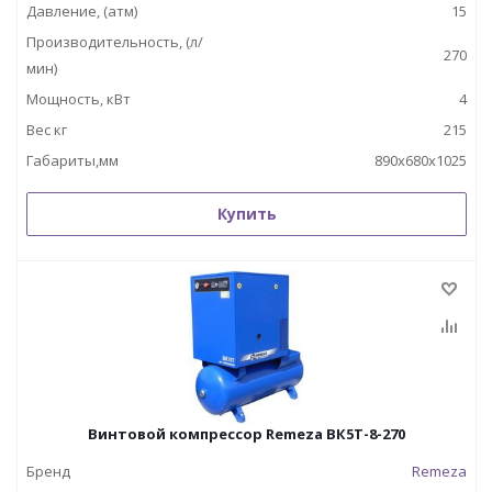
Давление, (атм)
15
Производительность, (л/
270
мин)
Мощность, кВт
4
Вес кг
215
Габариты,мм
890х680х1025
Купить
Винтовой компрессор Remeza ВК5Т-8-270
Бренд
Remeza