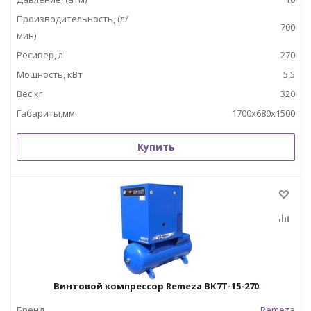
Производительность, (л/
700
мин)
Ресивер, л
270
Мощность, кВт
5,5
Вес кг
320
Габариты,мм
1700х680х1500
Купить
Винтовой компрессор Remeza ВК7Т-15-270
Бренд
Remeza