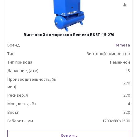
Винтовой компрессор Remeza ВК5Т-15-270
Бренд
Remeza
Тип
Винтовой компрессор
Тип привода
Ременной
Давление, (атм)
15
Производительность, (л/
270
мин)
Ресивер, л
270
Мощность, кВт
4
Вес кг
320
Габариты,мм
1700х680х1500
Купить