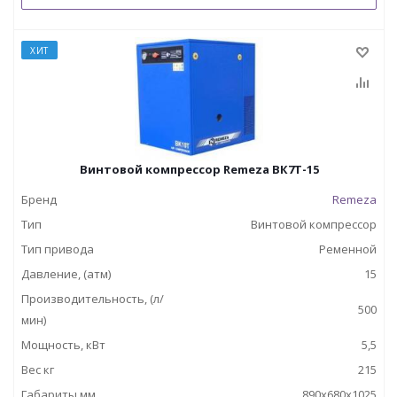
ХИТ
Винтовой компрессор Remeza ВК7Т-15
Бренд
Remeza
Тип
Винтовой компрессор
Тип привода
Ременной
Давление, (атм)
15
Производительность, (л/
500
мин)
Мощность, кВт
5,5
Вес кг
215
Габариты,мм
890х680х1025