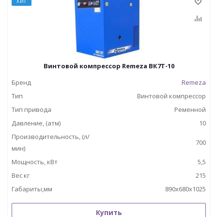
ХИТ
Винтовой компрессор Remeza ВК7Т-10
Бренд
Remeza
Тип
Винтовой компрессор
Тип привода
Ременной
Давление, (атм)
10
Производительность, (л/
700
мин)
Мощность, кВт
5,5
Вес кг
215
Габариты,мм
890х680х1025
Купить