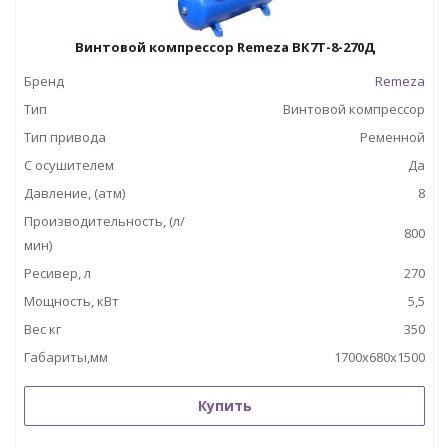
Винтовой компрессор Remeza ВК7Т-8-270Д
Бренд
Remeza
Тип
Винтовой компрессор
Тип привода
Ременной
С осушителем
Да
Давление, (атм)
8
Производительность, (л/
800
мин)
Ресивер, л
270
Мощность, кВт
5,5
Вес кг
350
Габариты,мм
1700х680х1500
Купить