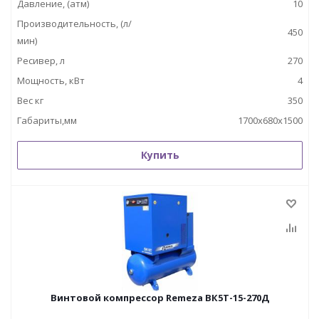
Давление, (атм)
10
Производительность, (л/
450
мин)
Ресивер, л
270
Мощность, кВт
4
Вес кг
350
Габариты,мм
1700х680х1500
Купить
Винтовой компрессор Remeza ВК5Т-15-270Д