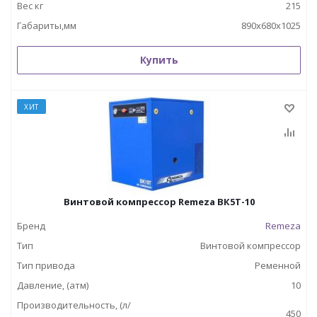
Вес кг
215
Габариты,мм
890х680х1025
Купить
ХИТ
Винтовой компрессор Remeza ВК5Т-10
Бренд
Remeza
Тип
Винтовой компрессор
Тип привода
Ременной
Давление, (атм)
10
Производительность, (л/
450