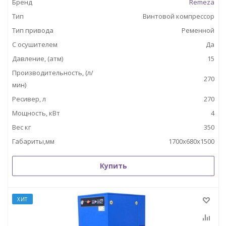
Бренд
Remeza
Тип
Винтовой компрессор
Тип привода
Ременной
С осушителем
Да
Давление, (атм)
15
Производительность, (л/
270
мин)
Ресивер, л
270
Мощность, кВт
4
Вес кг
350
Габариты,мм
1700х680х1500
Купить
ХИТ