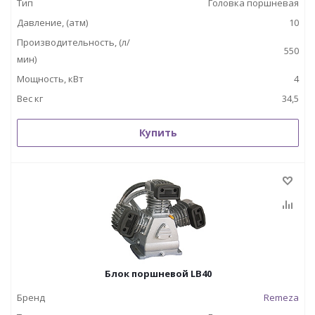
Тип
Головка поршневая
Давление, (атм)
10
Производительность, (л/
550
мин)
Мощность, кВт
4
Вес кг
34,5
Купить
Блок поршневой LB40
Бренд
Remeza