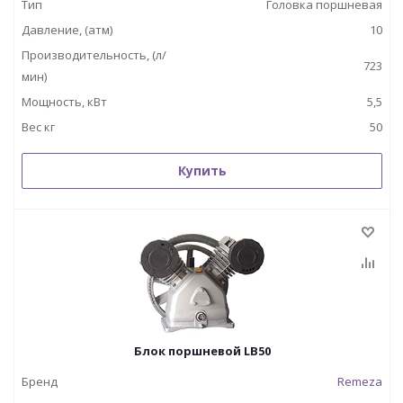
Тип
Головка поршневая
Давление, (атм)
10
Производительность, (л/
723
мин)
Мощность, кВт
5,5
Вес кг
50
Купить
Блок поршневой LB50
Бренд
Remeza