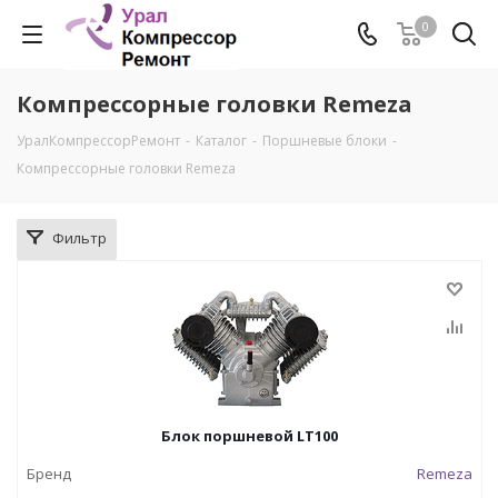
0
Компрессорные головки Remeza
УралКомпрессорРемонт
-
Каталог
-
Поршневые блоки
-
Компрессорные головки Remeza
Фильтр
Блок поршневой LТ100
Бренд
Remeza