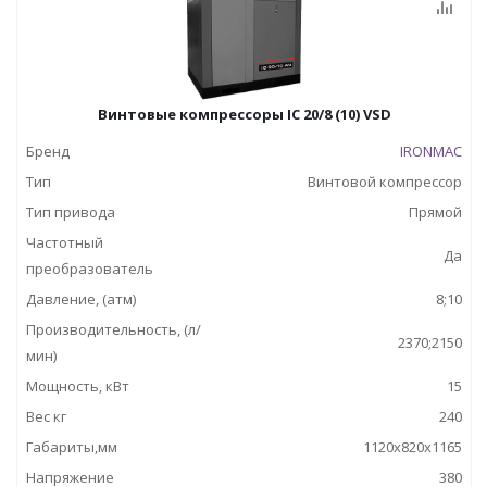
Винтовые компрессоры IC 20/8 (10) VSD
Бренд
IRONMAC
Тип
Винтовой компрессор
Тип привода
Прямой
Частотный
Да
преобразователь
Давление, (атм)
8;10
Производительность, (л/
2370;2150
мин)
Мощность, кВт
15
Вес кг
240
Габариты,мм
1120x820x1165
Напряжение
380