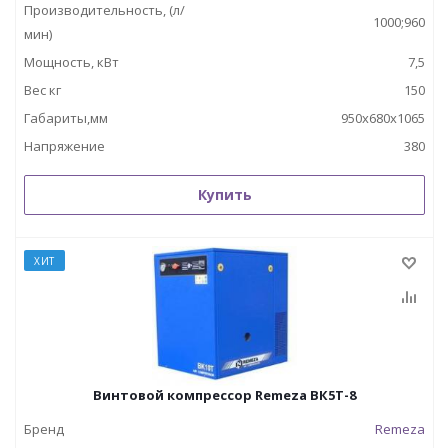
Производительность, (л/
1000;960
мин)
Мощность, кВт
7,5
Вес кг
150
Габариты,мм
950x680x1065
Напряжение
380
Купить
ХИТ
Винтовой компрессор Remeza ВК5Т-8
Бренд
Remeza