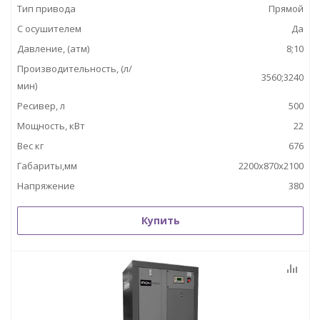
Тип привода
Прямой
С осушителем
Да
Давление, (атм)
8;10
Производительность, (л/
3560;3240
мин)
Ресивер, л
500
Мощность, кВт
22
Вес кг
676
Габариты,мм
2200х870х2100
Напряжение
380
Купить