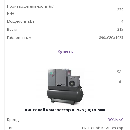
Производительность, (л/
270
мин)
Мощность, кВт
4
Вес кг
215
Габариты,мм
890х680х1025
Купить
Винтовой компрессор IC 20/8 (10) DF 500L
Бренд
IRONMAC
Тип
Винтовой компрессор