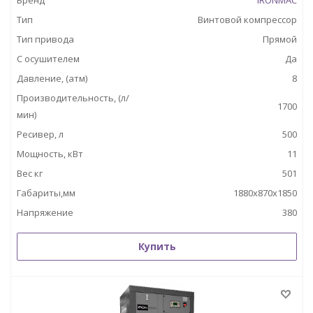
Бренд
IRONMAC
Тип
Винтовой компрессор
Тип привода
Прямой
С осушителем
Да
Давление, (атм)
8
Производительность, (л/
1700
мин)
Ресивер, л
500
Мощность, кВт
11
Вес кг
501
Габариты,мм
1880х870х1850
Напряжение
380
Купить