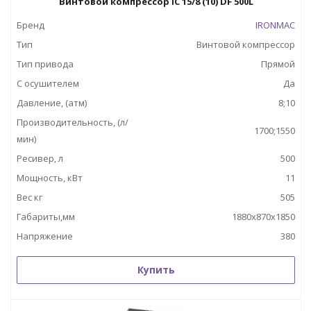
Винтовой компрессор IC 15/8 (10) DF 500L
Бренд
IRONMAC
Тип
Винтовой компрессор
Тип привода
Прямой
С осушителем
Да
Давление, (атм)
8;10
Производительность, (л/
1700;1550
мин)
Ресивер, л
500
Мощность, кВт
11
Вес кг
505
Габариты,мм
1880х870х1850
Напряжение
380
Купить