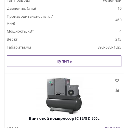
Тип привода
Ременной
Давление, (атм)
10
Производительность, (л/
450
мин)
Мощность, кВт
4
Вес кг
215
Габариты,мм
890х680х1025
Купить
Винтовой компрессор IC 15/8 D 500L