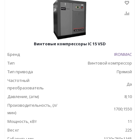
Винтовые компрессоры IC 15 VSD
Бренд
IRONMAC
Тип
Винтовой компрессор
Тип привода
Прямой
Частотный
Да
преобразователь
Давление, (атм)
8;10
Производительность, (л/
1700;1550
мин)
Мощность, кВт
11
Вес кг
225
Габариты,мм
1120x760x1165