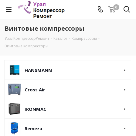
0
Винтовые компрессоры
УралКомпрессорРемонт
-
Каталог
-
Компрессоры
-
Винтовые компрессоры
HANSMANN
Cross Air
IRONMAC
Remeza