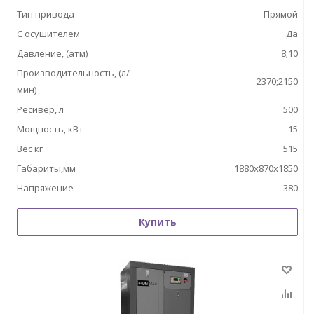
Тип привода
Прямой
С осушителем
Да
Давление, (атм)
8;10
Производительность, (л/
2370;2150
мин)
Ресивер, л
500
Мощность, кВт
15
Вес кг
515
Габариты,мм
1880х870х1850
Напряжение
380
Купить