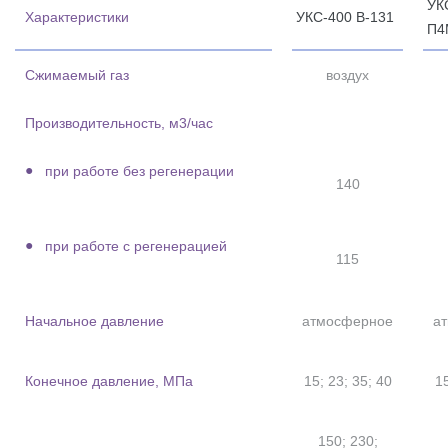
УК
Характеристики
УКС-400 В-131
П4
Сжимаемый газ
воздух
Производительность, м3/час
при работе без регенерации
140
при работе с регенерацией
115
Начальное давление
атмосферное
а
Конечное давление, МПа
15; 23; 35; 40
15
150; 230;