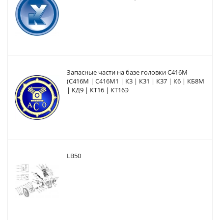
Запасные части на базе головки С416М
(С416М | С416М1 | К3 | К31 | К37 | К6 | КБ8М
| КД9 | КТ16 | КТ16Э
LB50