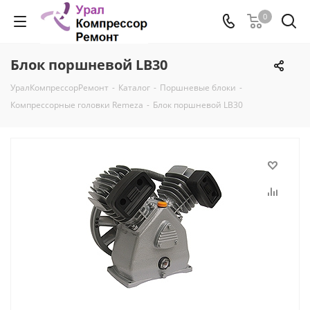
0
Блок поршневой LB30
УралКомпрессорРемонт
-
Каталог
-
Поршневые блоки
-
Компрессорные головки Remeza
-
Блок поршневой LB30