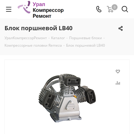
0
Блок поршневой LB40
УралКомпрессорРемонт
-
Каталог
-
Поршневые блоки
-
Компрессорные головки Remeza
-
Блок поршневой LB40