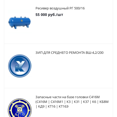
Ресивер воздушный РГ 500/16
55 000
руб.
/шт
ЗИП ДЛЯ СРЕДНЕГО РЕМОНТА ВШ-4,2/200
Запасные части на базе головки С416М
(С416М | С416М1 | К3 | К31 | К37 | К6 | КБ8М
| КД9 | КТ16 | КТ16Э