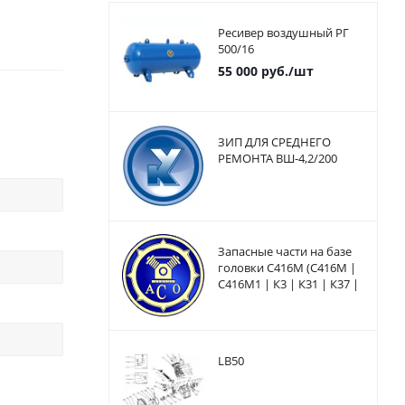
Ресивер воздушный РГ
500/16
55 000
руб.
/шт
ЗИП ДЛЯ СРЕДНЕГО
РЕМОНТА ВШ-4,2/200
Запасные части на базе
головки С416М (С416М |
С416М1 | К3 | К31 | К37 |
К6 | КБ8М | КД9 | КТ16 |
КТ16Э
LB50