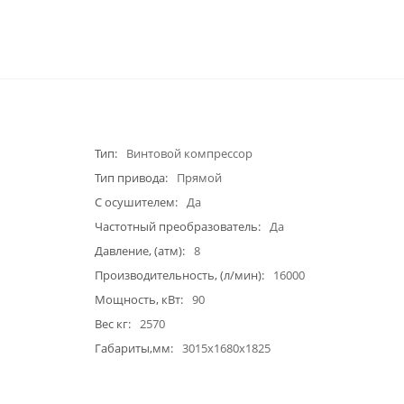
Тип
Винтовой компрессор
Тип привода
Прямой
С осушителем
Да
Частотный преобразователь
Да
Давление, (атм)
8
Производительность, (л/мин)
16000
Мощность, кВт
90
Вес кг
2570
Габариты,мм
3015х1680х1825