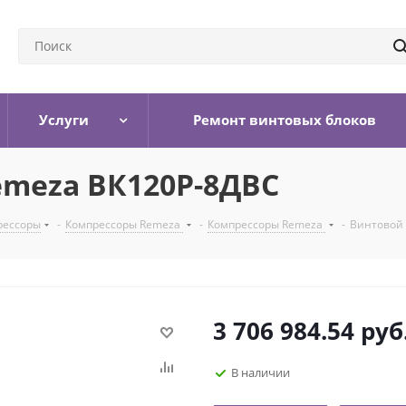
Услуги
Ремонт винтовых блоков
emeza ВК120Р-8ДВС
рессоры
-
Компрессоры Remeza
-
Компрессоры Remeza
-
Винтовой 
3 706 984.54
руб
В наличии