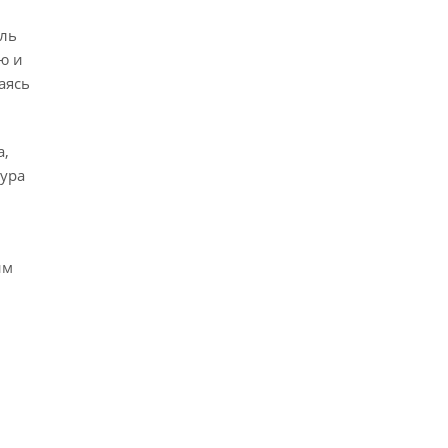
ель
ю и
аясь
а,
ура
им