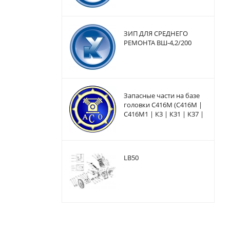
ЗИП ДЛЯ СРЕДНЕГО
РЕМОНТА ВШ-4,2/200
Запасные части на базе
головки С416М (С416М |
С416М1 | К3 | К31 | К37 |
К6 | КБ8М | КД9 | КТ16 |
КТ16Э
LB50