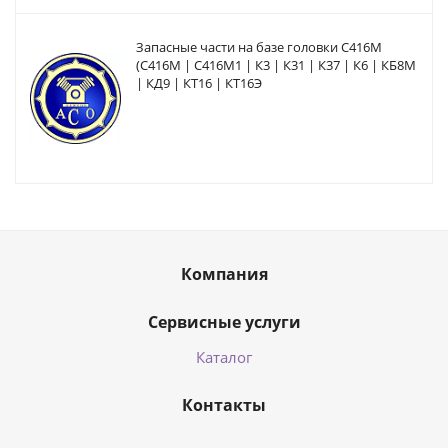
Запасные части на базе головки С416М
(С416М | С416М1 | К3 | К31 | К37 | К6 | КБ8М
| КД9 | КТ16 | КТ16Э
Компания
Сервисные услуги
Каталог
Контакты