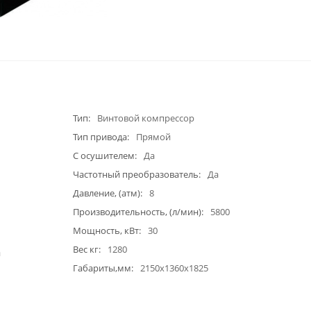
Тип
Винтовой компрессор
Тип привода
Прямой
С осушителем
Да
Частотный преобразователь
Да
Давление, (атм)
8
Производительность, (л/мин)
5800
Мощность, кВт
30
Вес кг
1280
a
Габариты,мм
2150х1360х1825