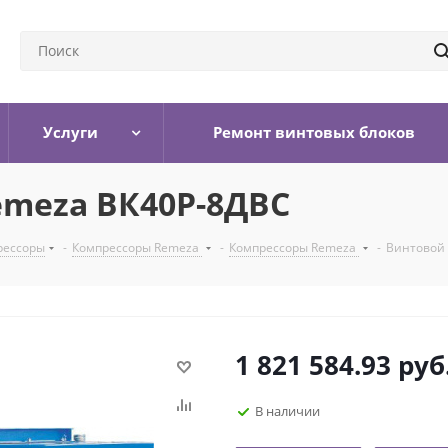
Услуги
Ремонт винтовых блоков
emeza ВК40Р-8ДВС
рессоры
-
Компрессоры Remeza
-
Компрессоры Remeza
-
Винтовой 
1 821 584.93
руб
В наличии