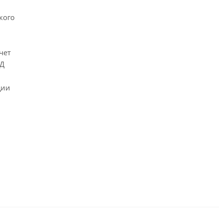
кого
чет
ПД
ции