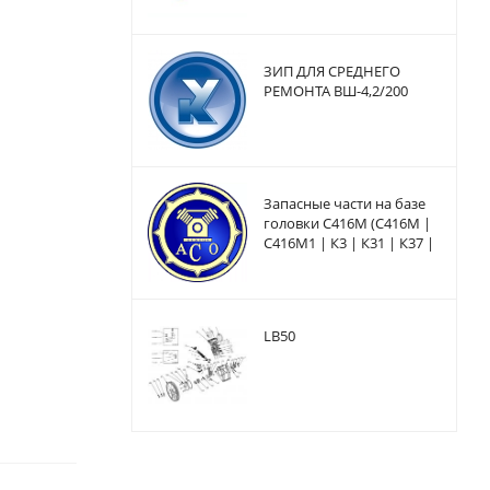
ЗИП ДЛЯ СРЕДНЕГО
РЕМОНТА ВШ-4,2/200
Запасные части на базе
головки С416М (С416М |
С416М1 | К3 | К31 | К37 |
К6 | КБ8М | КД9 | КТ16 |
КТ16Э
LB50