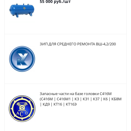
55 000
руб.
/шт
ЗИП ДЛЯ СРЕДНЕГО РЕМОНТА ВШ-4,2/200
Запасные части на базе головки С416М
(С416М | С416М1 | К3 | К31 | К37 | К6 | КБ8М
| КД9 | КТ16 | КТ16Э