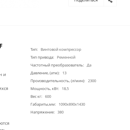
F
Тип
Винтовой компрессор
Тип привода
Ременной
Частотный преобразователь
Да
Давление, (атм)
13
н и
Производительность, (л/мин)
2300
ихся
Мощность, кВт
18,5
Вес кг
600
Габариты,мм
1090x890x1430
Напряжение
380
ются