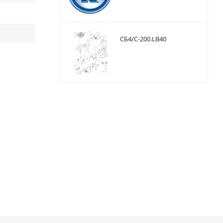
CБ4/С-200.LB40