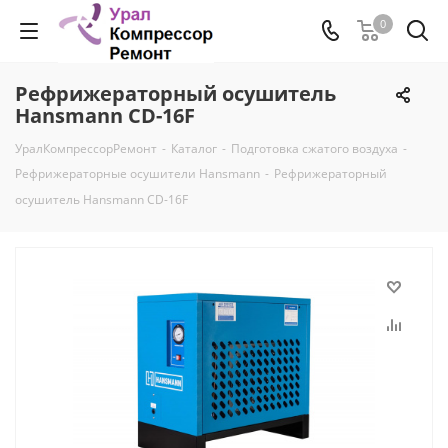
0
Рефрижераторный осушитель
Hansmann CD-16F
УралКомпрессорРемонт
-
Каталог
-
Подготовка сжатого воздуха
-
Рефрижераторные осушители Hansmann
-
Рефрижераторный
осушитель Hansmann CD-16F