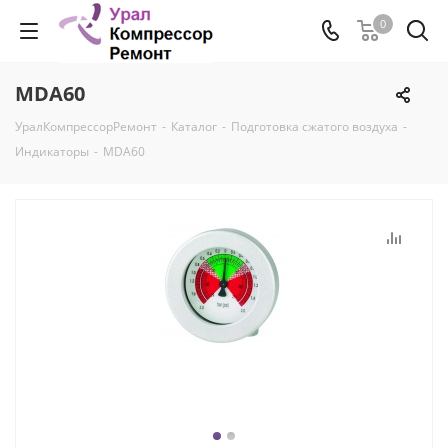
0
MDA60
УралКомпрессорРемонт
-
Каталог
-
Подготовка сжатого воздуха
-
Индикаторы
-
MDA60