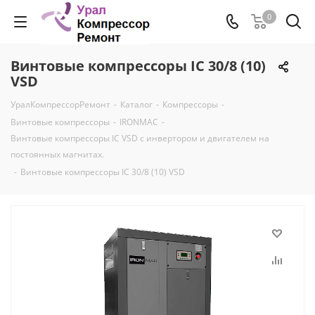
0
Винтовые компрессоры IC 30/8 (10)
VSD
УралКомпрессорРемонт
-
Каталог
-
Компрессоры
-
Винтовые компрессоры
-
IRONMAC
-
Винтовые компрессоры IC VSD с инвертором и двигателем на
постоянных магнитах.
-
Винтовые компрессоры IC 30/8 (10) VSD