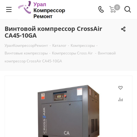
0
Винтовой компрессор CrossAir
CA45-10GA
УралКомпрессорРемонт
-
Каталог
-
Компрессоры
-
Винтовые компрессоры
-
Компрессоры Cross Air
-
Винтовой
компрессор CrossAir CA45-10GA