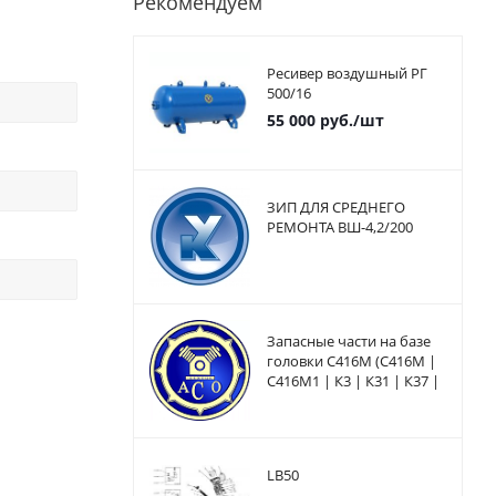
Рекомендуем
Ресивер воздушный РГ
500/16
55 000
руб.
/шт
ЗИП ДЛЯ СРЕДНЕГО
РЕМОНТА ВШ-4,2/200
Запасные части на базе
головки С416М (С416М |
С416М1 | К3 | К31 | К37 |
К6 | КБ8М | КД9 | КТ16 |
КТ16Э
LB50