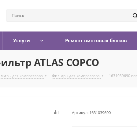
Услуги
Ремонт винтовых блоков
фильтр ATLAS COPCO
льтры для компрессора
-
Фильтры для компрессора
-
1631039690 во
Артикул:
1631039690